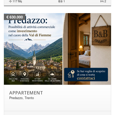
117 Mq
|
1
2
€ 630.000
APPARTEMENT
Predazzo, Trento