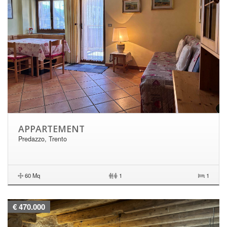
APPARTEMENT
Predazzo, Trento
60 Mq
|
1
1
€ 470.000