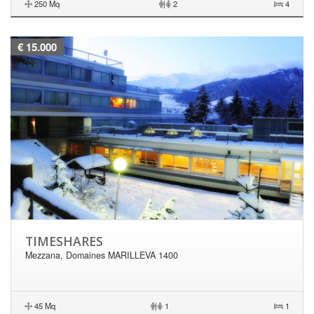
250 Mq
|
2
4
€ 15.000
TIMESHARES
Mezzana, Domaines MARILLEVA 1400
45 Mq
|
1
1