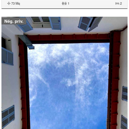
73 Mq
|
1
2
Nég. priv.