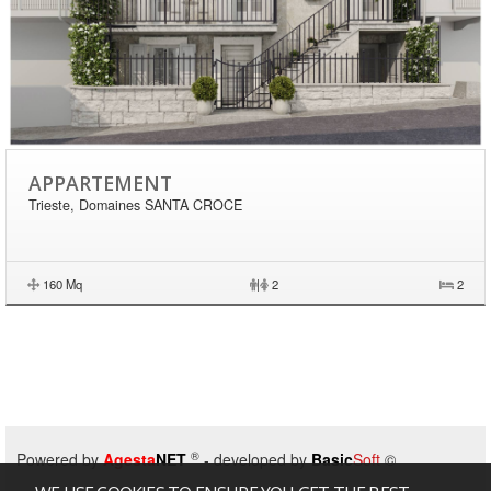
APPARTEMENT
Trieste, Domaines SANTA CROCE
160 Mq
|
2
2
®
Powered by
Agesta
NET
- developed by
Basic
Soft
©