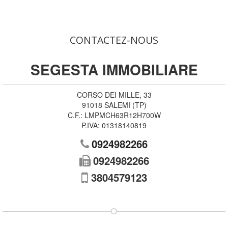
CONTACTEZ-NOUS
SEGESTA IMMOBILIARE
CORSO DEI MILLE, 33
91018
SALEMI
(
TP
)
C.F.:
LMPMCH63R12H700W
P.IVA:
01318140819
0924982266
0924982266
3804579123