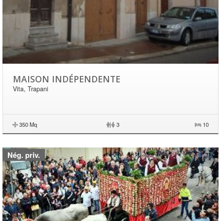
MAISON INDÉPENDENTE
Vita, Trapani
350 Mq
|
3
10
Nég. priv.