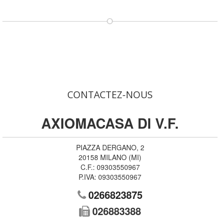
CONTACTEZ-NOUS
AXIOMACASA DI V.F.
PIAZZA DERGANO, 2
20158
MILANO
(
MI
)
C.F.:
09303550967
P.IVA:
09303550967
0266823875
026883388