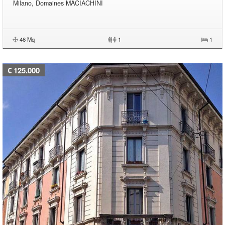
Milano, Domaines MACIACHINI
46 Mq
|
1
1
€ 125.000