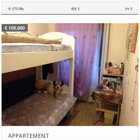
270 Mq
|
3
3
€ 105.000
APPARTEMENT